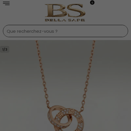
0
1
/
3