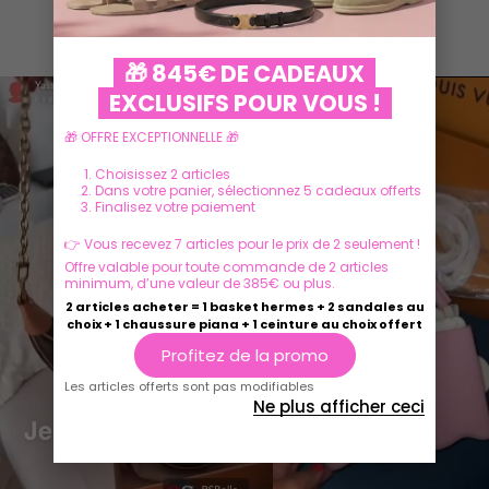
Ils parlent de nous
🎁 845€ DE CADEAUX
EXCLUSIFS POUR VOUS !
🎁 OFFRE EXCEPTIONNELLE 🎁
Choisissez 2 articles
Dans votre panier, sélectionnez 5 cadeaux offerts
Finalisez votre paiement
👉 Vous recevez 7 articles pour le prix de 2 seulement !
Offre valable pour toute commande de 2 articles
minimum, d’une valeur de 385€ ou plus.
2 articles acheter = 1 basket hermes + 2 sandales au
choix + 1 chaussure piana + 1 ceinture au choix offert
Play
Play
Profitez de la promo
Les articles offerts sont pas modifiables
Ne plus afficher ceci