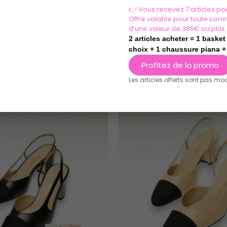
👉 Vous recevez 7 articles pou
Offre valable pour toute com
d’une valeur de 385€ ou plus.
2 articles acheter = 1 baske
choix + 1 chaussure piana + 
EXPLORER AMINA MUADDI
Profitez de la promo
Les articles offerts sont pas mo