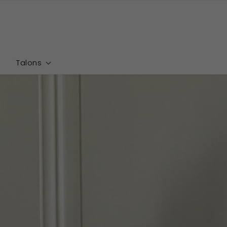
Que
Menu
recherchez-
0
vous ?
Talons