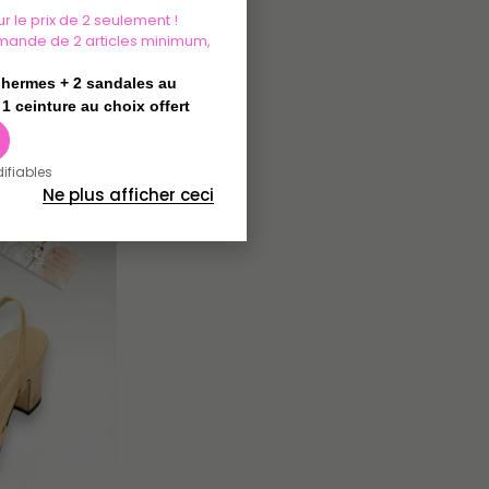
r le prix de 2 seulement !
mande de 2 articles minimum,
t hermes + 2 sandales au
1 ceinture au choix offert
difiables
Ne plus afficher ceci