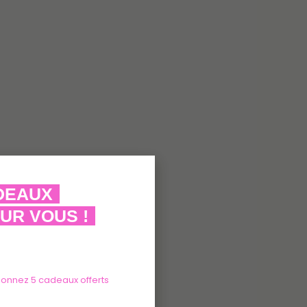
ADEAUX
UR VOUS !
tionnez 5 cadeaux offerts