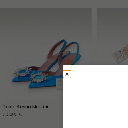
Talon Amina Muaddi
Talon Amina
200,00
€
195,00
€