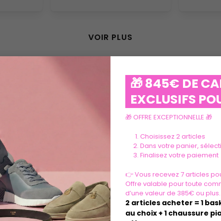
VOIR PLUS
🎁 845€ DE C
EXCLUSIFS POU
🎁 OFFRE EXCEPTIONNELLE 🎁
Ils parlent de nous
Choisissez 2 articles
Dans votre panier, sélec
Finalisez votre paiement
👉 Vous recevez 7 articles pou
Offre valable pour toute com
d’une valeur de 385€ ou plus.
2 articles acheter = 1 ba
au choix + 1 chaussure pia