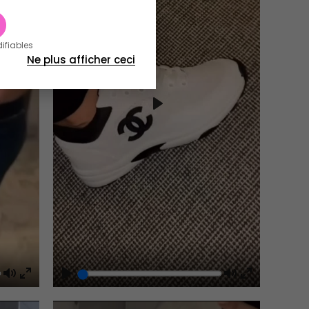
difiables
Ne plus afficher ceci
Play
Mute
Play
Mute
Enter
Enter
fullscreen
fullscreen