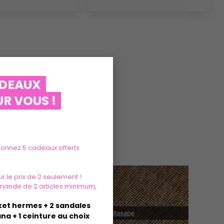
ADEAUX
R VOUS !
tionnez 5 cadeaux offerts
r le prix de 2 seulement !
mande de 2 articles minimum,
sket hermes + 2 sandales
na + 1 ceinture au choix