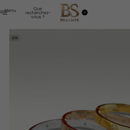
Que
Menu
recherchez-
0
vous ?
1
/
10