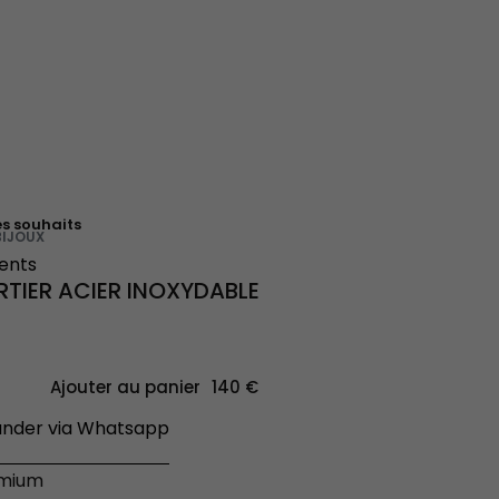
es souhaits
BIJOUX
ients
TIER ACIER INOXYDABLE
Ajouter au panier
der via Whatsapp
émium