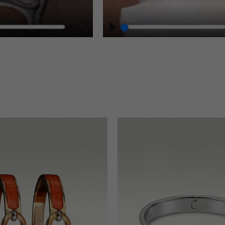
Mute
Play
Enter
fullscreen