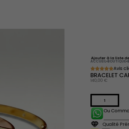
Ajouter à la liste d
ACCUEIL
›
BOUTIQUE
›
Avis cl
BRACELET CAR
140,00
€
Ou Comman
Qualité Pr