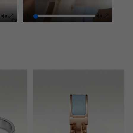
Mute
Play
Mute
Enter
Enter
fullscreen
fullscreen