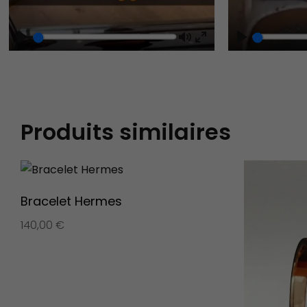
Play
Mute
Play
Enter
fullscreen
Produits similaires
Bracelet Hermes
140,00
€