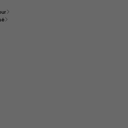
our
sé