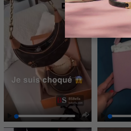
Play
Play
Unmute
Enter
fullscreen