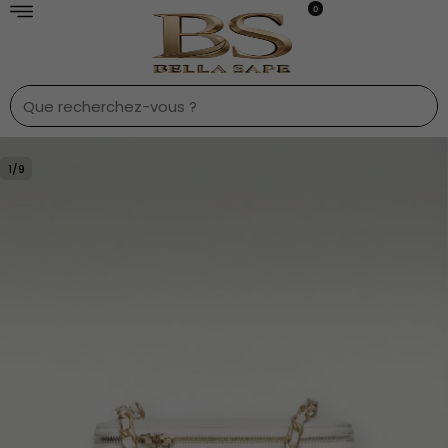
0
1
/
9