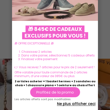
VOIR PLUS
🎁 845€ DE CADEAUX
EXCLUSIFS POUR VOUS !
🎁 OFFRE EXCEPTIONNELLE 🎁
Ils parlent de nous
Choisissez 2 articles
Dans votre panier, sélectionnez 5 cadeaux offerts
Finalisez votre paiement
👉 Vous recevez 7 articles pour le prix de 2 seulement !
Offre valable pour toute commande de 2 articles
minimum, d’une valeur de 385€ ou plus.
2 articles acheter = 1 basket hermes + 2 sandales au
choix + 1 chaussure piana + 1 ceinture au choix offert
Profitez de la promo
Les articles offerts sont pas modifiables
Ne plus afficher ceci