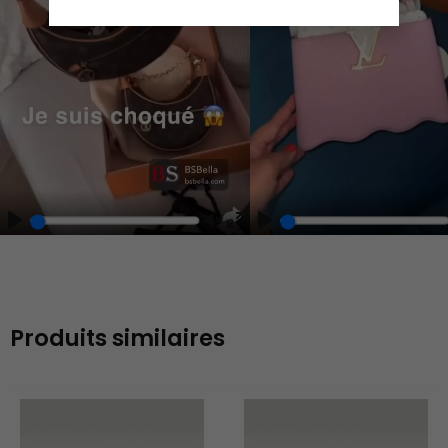
Play
Play
Play
Unmute
Enter
fullscreen
Produits similaires