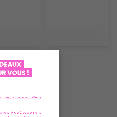
ADEAUX
R VOUS !
tionnez 5 cadeaux offerts
r le prix de 2 seulement !