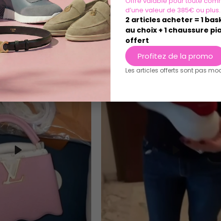
Offre valable pour toute com
d’une valeur de 385€ ou plus.
2 articles acheter = 1 ba
au choix + 1 chaussure pia
offert
Profitez de la promo
Les articles offerts sont pas mo
Play
Play