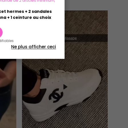
mande de 2 articles minimum,
sket hermes + 2 sandales
na + 1 ceinture au choix
difiables
Ne plus afficher ceci
Play