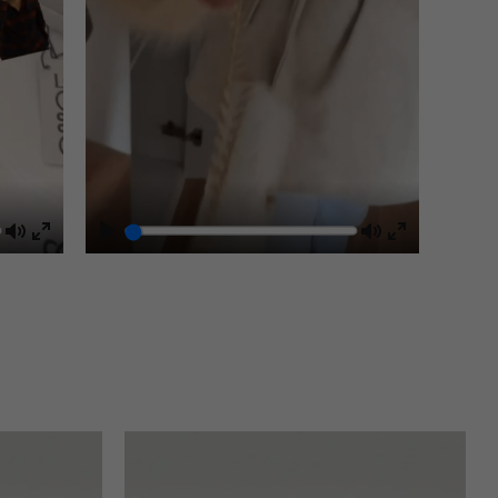
Mute
Play
Mute
Enter
Enter
fullscreen
fullscreen