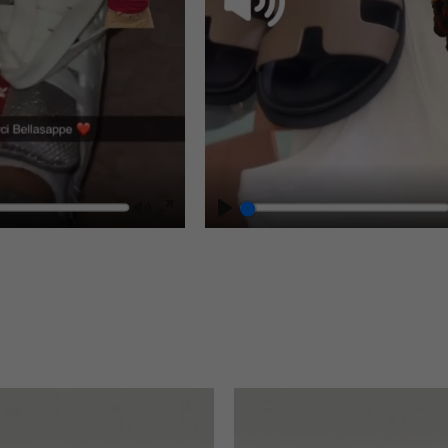
Mute
Play
Enter
fullscreen