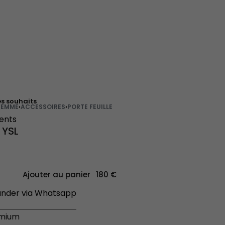
es souhaits
FEMME
›
ACCESSOIRES
›
PORTE FEUILLE
ients
 YSL
Ajouter au panier
der via Whatsapp
émium