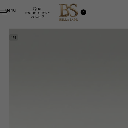
Que
Menu
recherchez-
0
vous ?
1
/
9