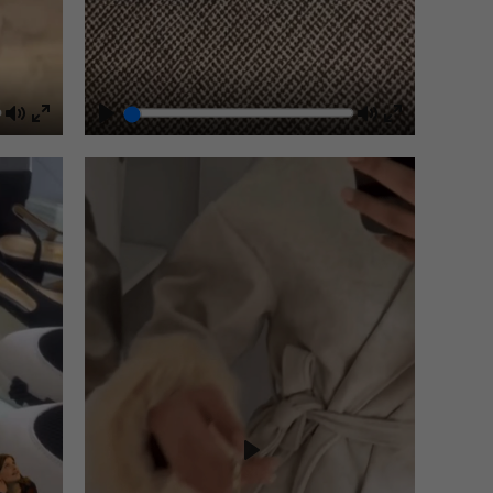
Mute
Play
Mute
Enter
Enter
fullscreen
fullscreen
Play