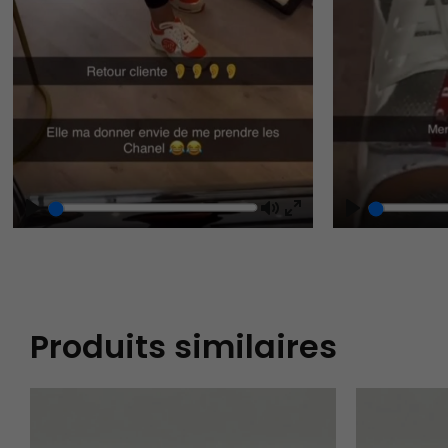
Play
Mute
Play
Enter
fullscreen
Produits similaires