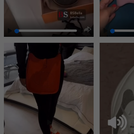
Play
Unmute
Enter
fullscreen
Play