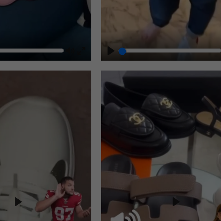
Play
Play
Play