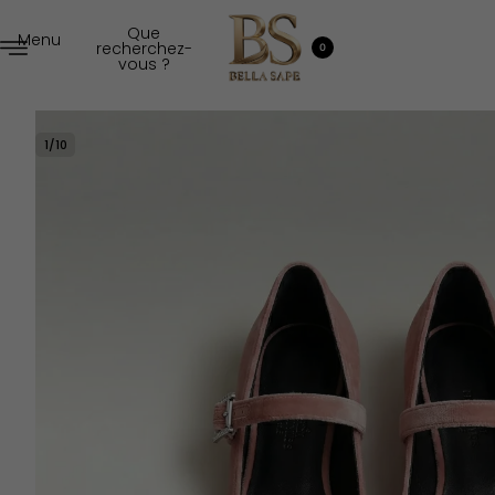
Que
Menu
recherchez-
0
vous ?
1
/
10