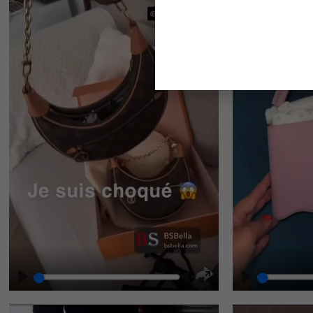
Play
Play
Unmute
Enter
fullscreen