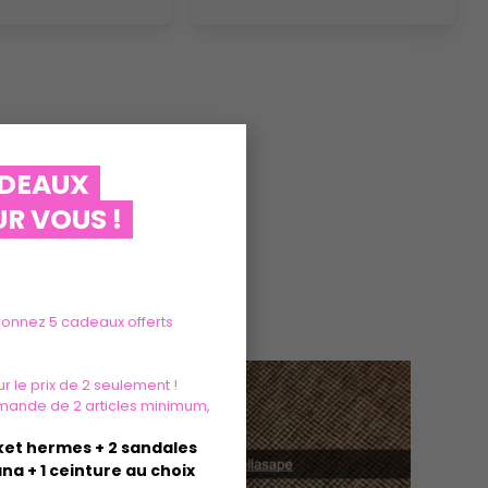
ADEAUX
R VOUS !
tionnez 5 cadeaux offerts
r le prix de 2 seulement !
mande de 2 articles minimum,
sket hermes + 2 sandales
na + 1 ceinture au choix