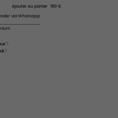
Ajouter au panier
der via Whatsapp
émium
our
sé