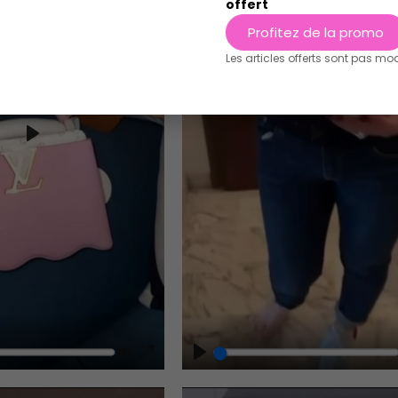
offert
Profitez de la promo
Les articles offerts sont pas mo
Play
Play
Play