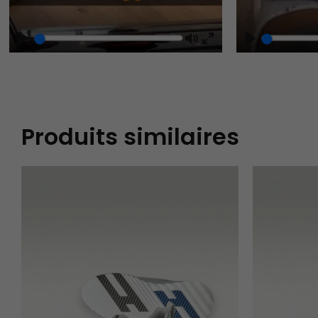
Play
Mute
Play
Enter
fullscreen
Produits similaires