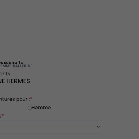
es souhaits
FEMME
›
BALLERINE
ients
NE HERMES
ntures pour :
*
Homme
e
*