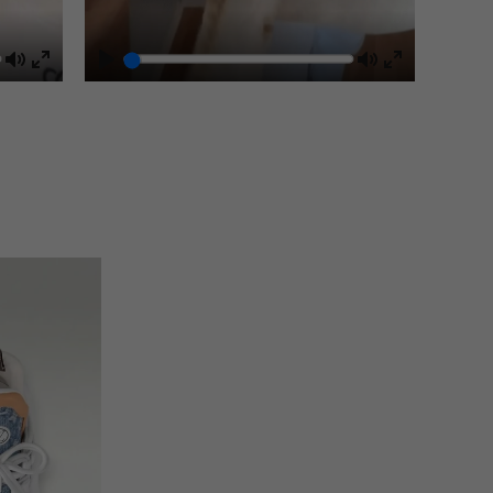
Mute
Play
Mute
Enter
Enter
fullscreen
fullscreen