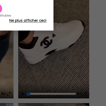
difiables
Ne plus afficher ceci
Play
Mute
Play
Mute
Enter
Enter
fullscreen
fullscreen