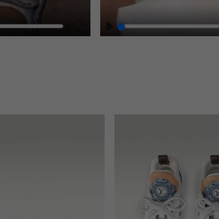
Mute
Play
Enter
fullscreen