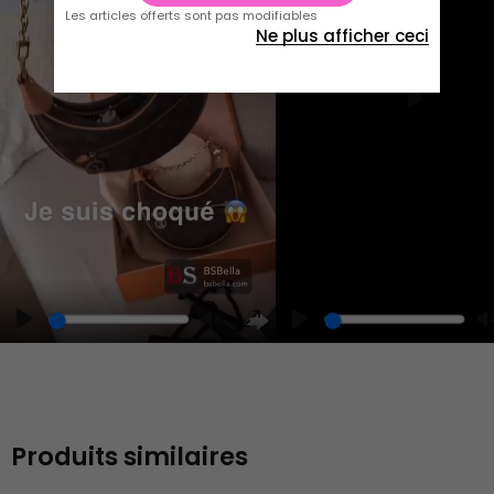
Les articles offerts sont pas modifiables
Ne plus afficher ceci
Play
Play
Play
Unmute
Enter
fullscreen
Produits similaires