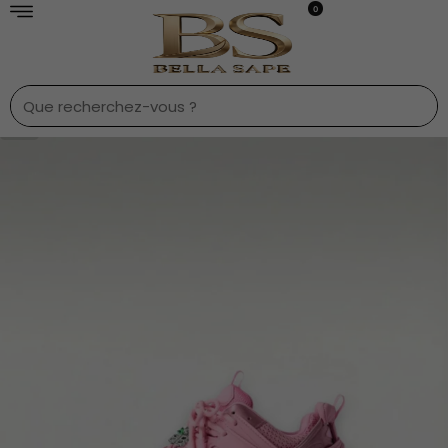
0
1
/
28