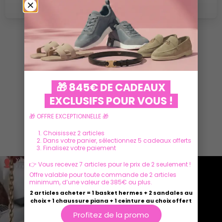
VOIR PLUS
🎁 845€ DE CADEAUX
EXCLUSIFS POUR VOUS !
🎁 OFFRE EXCEPTIONNELLE 🎁
Ils parlent de nous
Choisissez 2 articles
Dans votre panier, sélectionnez 5 cadeaux offerts
Finalisez votre paiement
👉 Vous recevez 7 articles pour le prix de 2 seulement !
Offre valable pour toute commande de 2 articles
minimum, d’une valeur de 385€ ou plus.
2 articles acheter = 1 basket hermes + 2 sandales au
choix + 1 chaussure piana + 1 ceinture au choix offert
Profitez de la promo