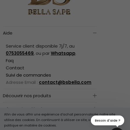
Aide
Service client disponible 7j/7, au
0753055469
, ou par
Whatsapp
.
Faq
Contact
Suivi de commandes
Adresse Email :
contact@bsbella.com
Découvrir nos produits
Informations légales
Afin de vous offrir une expérience d'achat personnalisée, notre site
utilise des cookies. En continuant à utiliser ce site, vous acceptez notre
Besoin d'aide ?
Suivez-Nous
politique en matière de cookies.