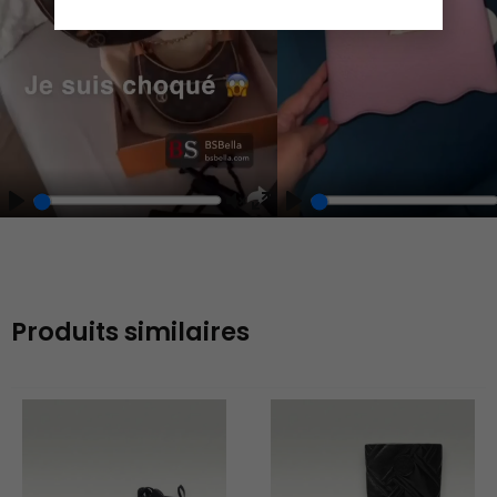
Play
Unmute
Enter
fullscreen
Produits similaires