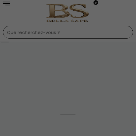
0
1
/
7