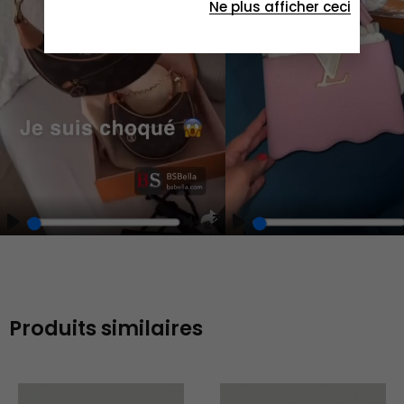
Ne plus afficher ceci
Play
Play
Play
Unmute
Enter
fullscreen
Produits similaires