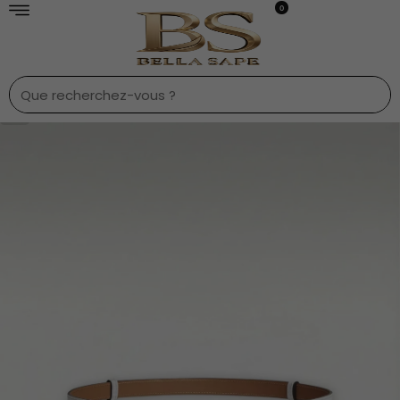
0
1
/
4