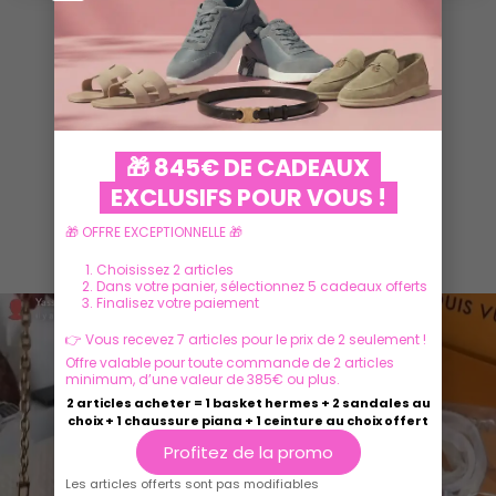
VOIR PLUS
🎁 845€ DE CADEAUX
EXCLUSIFS POUR VOUS !
🎁 OFFRE EXCEPTIONNELLE 🎁
Ils parlent de nous
Choisissez 2 articles
Dans votre panier, sélectionnez 5 cadeaux offerts
Finalisez votre paiement
👉 Vous recevez 7 articles pour le prix de 2 seulement !
Offre valable pour toute commande de 2 articles
minimum, d’une valeur de 385€ ou plus.
2 articles acheter = 1 basket hermes + 2 sandales au
choix + 1 chaussure piana + 1 ceinture au choix offert
Profitez de la promo
Les articles offerts sont pas modifiables