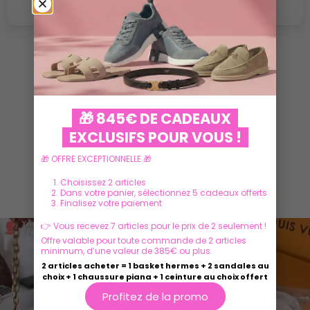
VOIR PLUS
🎁 845€ DE CADEAUX
EXCLUSIFS POUR VOUS !
🎁 OFFRE EXCEPTIONNELLE 🎁
Choisissez 2 articles
Ils parlent de nous
Dans votre panier, sélectionnez 5 cadeaux offerts
Finalisez votre paiement
👉 Vous recevez 7 articles pour le prix de 2 seulement !
Offre valable pour toute commande de 2 articles
minimum, d’une valeur de 385€ ou plus.
2 articles acheter = 1 basket hermes + 2 sandales au
choix + 1 chaussure piana + 1 ceinture au choix offert
Profitez de la promo