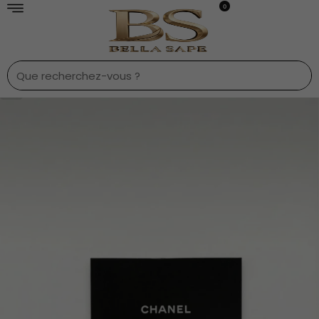
0
1
/
9