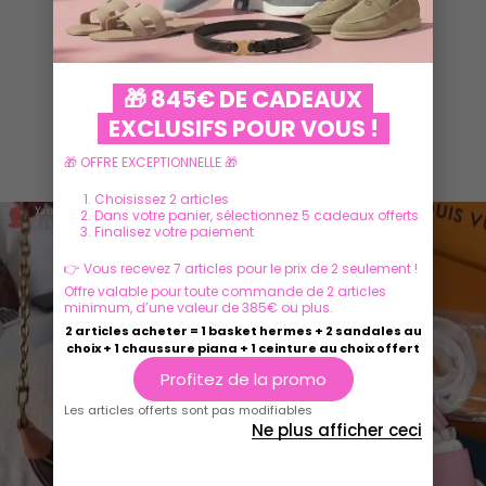
🎁 845€ DE CADEAUX
EXCLUSIFS POUR VOUS !
Ils parlent de nous
🎁 OFFRE EXCEPTIONNELLE 🎁
Choisissez 2 articles
Dans votre panier, sélectionnez 5 cadeaux offerts
Finalisez votre paiement
👉 Vous recevez 7 articles pour le prix de 2 seulement !
Offre valable pour toute commande de 2 articles
minimum, d’une valeur de 385€ ou plus.
2 articles acheter = 1 basket hermes + 2 sandales au
choix + 1 chaussure piana + 1 ceinture au choix offert
Profitez de la promo
Les articles offerts sont pas modifiables
Ne plus afficher ceci
Play
Play