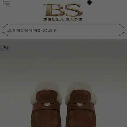
0
1
/
10