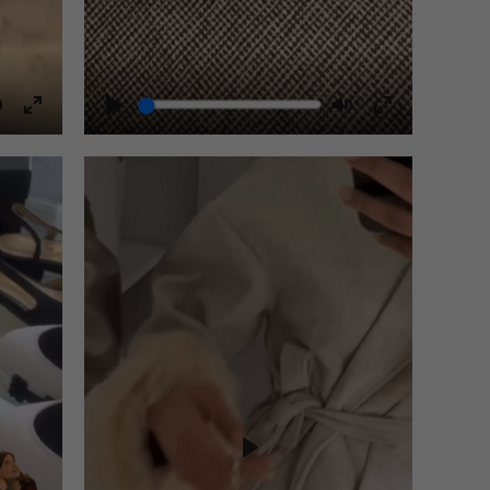
Mute
Play
Mute
Enter
Enter
fullscreen
fullscreen
Play