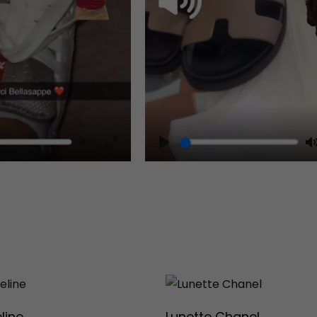
Mute
Play
Enter
fullscreen
line
Lunette Chanel