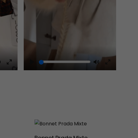
Mute
Play
Mute
Enter
Enter
fullscreen
fullscreen
Bonnet Prada Mixte