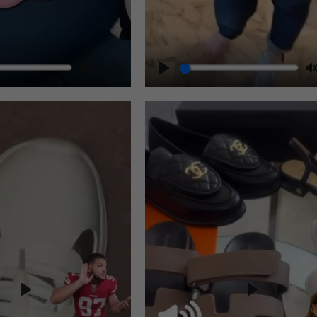
Play
Play
Play