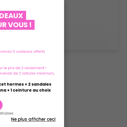
ADEAUX
R VOUS !
tionnez 5 cadeaux offerts
r le prix de 2 seulement !
mande de 2 articles minimum,
sket hermes + 2 sandales
na + 1 ceinture au choix
difiables
Ne plus afficher ceci