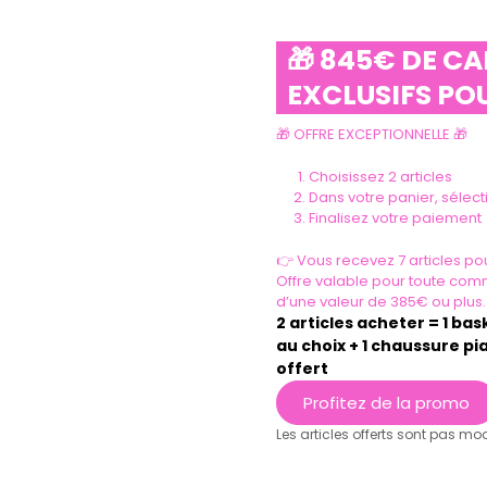
🎁 845€ DE C
EXCLUSIFS POU
🎁 OFFRE EXCEPTIONNELLE 🎁
Choisissez 2 articles
Dans votre panier, sélec
Finalisez votre paiement
VOIR PLUS
👉 Vous recevez 7 articles pou
Offre valable pour toute com
d’une valeur de 385€ ou plus.
2 articles acheter = 1 ba
au choix + 1 chaussure pia
offert
Profitez de la promo
Les articles offerts sont pas mo
Ils parlent de nous