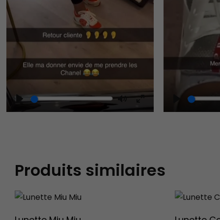
Play
Mute
Play
Enter
fullscreen
Produits similaires
Lunette Miu Miu
Lunette Ce