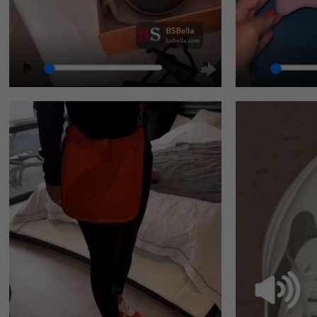
Play
Unmute
Enter
fullscreen
Play