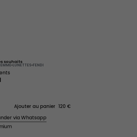
es souhaits
FEMME
›
LUNETTES
›
FENDI
ients
I
Ajouter au panier
der via Whatsapp
émium