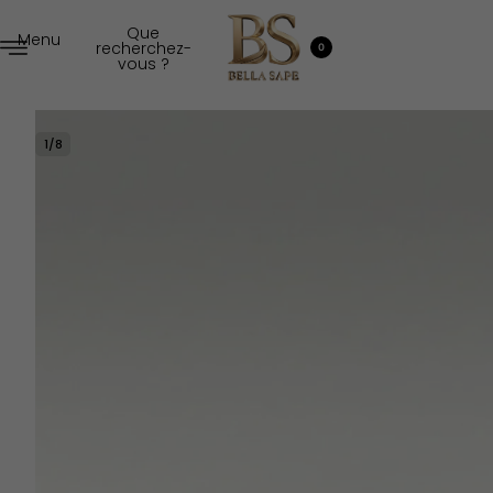
Que
Menu
recherchez-
0
vous ?
1
/
8