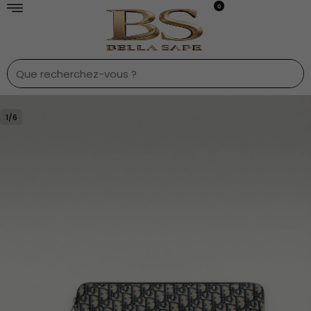
0
1
/
6