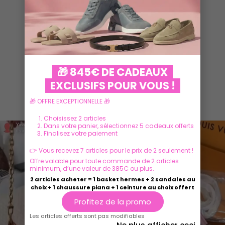
VOIR PLUS
🎁 845€ DE CADEAUX
EXCLUSIFS POUR VOUS !
Ils parlent de nous
🎁 OFFRE EXCEPTIONNELLE 🎁
Choisissez 2 articles
Dans votre panier, sélectionnez 5 cadeaux offerts
Finalisez votre paiement
👉 Vous recevez 7 articles pour le prix de 2 seulement !
Offre valable pour toute commande de 2 articles
minimum, d’une valeur de 385€ ou plus.
2 articles acheter = 1 basket hermes + 2 sandales au
choix + 1 chaussure piana + 1 ceinture au choix offert
Profitez de la promo
Les articles offerts sont pas modifiables