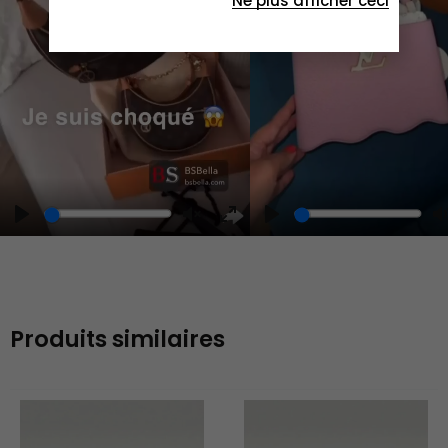
Ne plus afficher ceci
Play
Play
Play
Unmute
Enter
fullscreen
Produits similaires