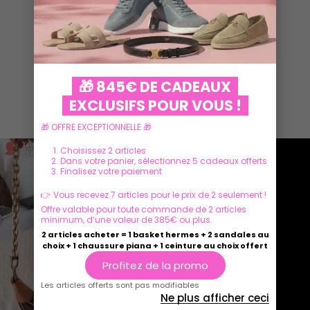
🎁 845€ DE CADEAUX
EXCLUSIFS POUR VOUS !
Ils parlent de nous
🎁 OFFRE EXCEPTIONNELLE 🎁
Choisissez 2 articles
Dans votre panier, sélectionnez 5 cadeaux offerts
Finalisez votre paiement
👉 Vous recevez 7 articles pour le prix de 2 seulement !
Offre valable pour toute commande de 2 articles
minimum, d’une valeur de 385€ ou plus.
2 articles acheter = 1 basket hermes + 2 sandales au
choix + 1 chaussure piana + 1 ceinture au choix offert
Profitez de la promo
Les articles offerts sont pas modifiables
Ne plus afficher ceci
Play
Play