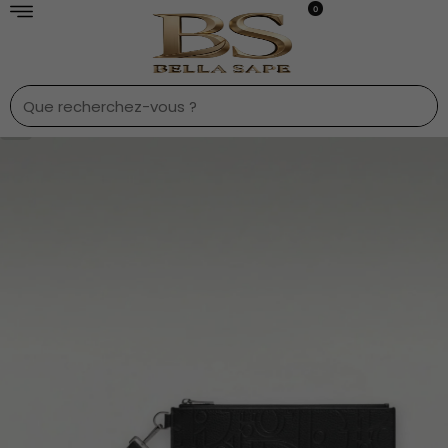
0
1
/
9