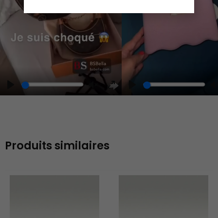
Play
Unmute
Enter
fullscreen
Produits similaires