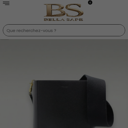
0
1
/
8