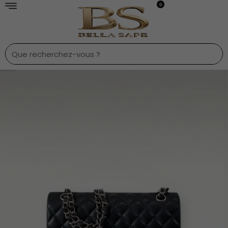
0
1
/
7