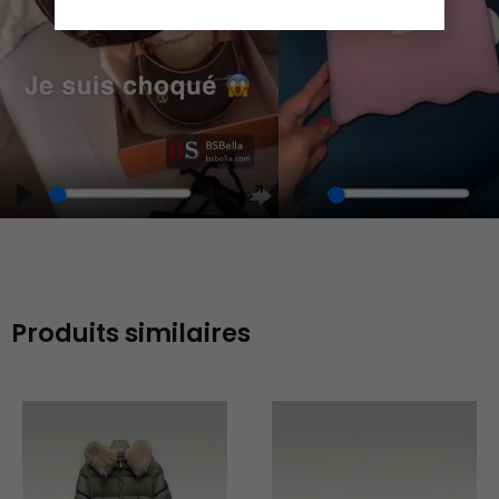
Play
Unmute
Enter
fullscreen
Produits similaires