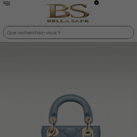
0
1
/
9