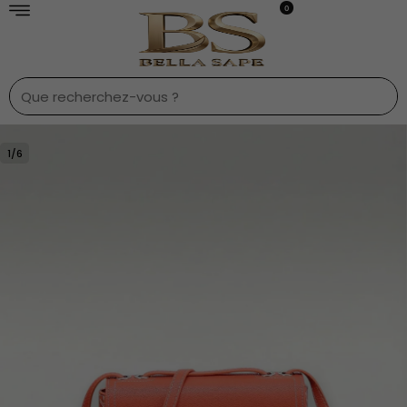
0
1
/
6