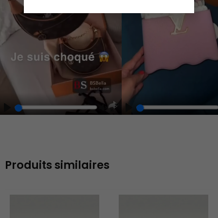
Play
Play
Play
Unmute
Enter
fullscreen
Produits similaires