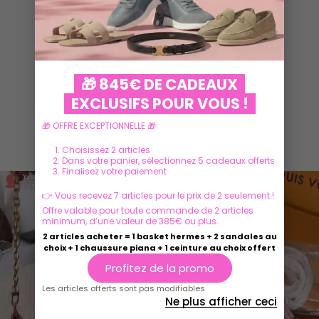
VOIR PLUS
🎁 845€ DE CADEAUX
EXCLUSIFS POUR VOUS !
🎁 OFFRE EXCEPTIONNELLE 🎁
Ils parlent de nous
Choisissez 2 articles
Dans votre panier, sélectionnez 5 cadeaux offerts
Finalisez votre paiement
👉 Vous recevez 7 articles pour le prix de 2 seulement !
Offre valable pour toute commande de 2 articles
minimum, d’une valeur de 385€ ou plus.
2 articles acheter = 1 basket hermes + 2 sandales au
choix + 1 chaussure piana + 1 ceinture au choix offert
Profitez de la promo
Les articles offerts sont pas modifiables
Ne plus afficher ceci