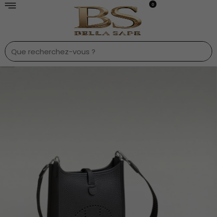
0
1
/
8