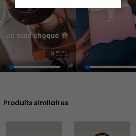
Play
Play
Play
Unmute
Enter
fullscreen
Produits similaires