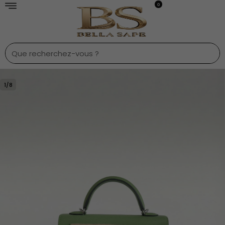
0
1
/
8