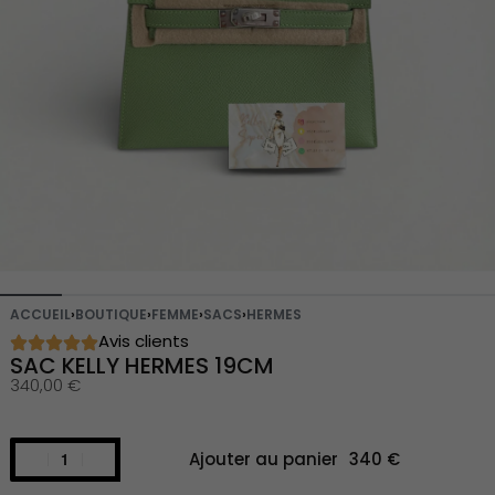
ACCUEIL
›
BOUTIQUE
›
FEMME
›
SACS
›
HERMES
Avis clients
SAC KELLY HERMES 19CM
340,00
€
Ajouter au panier