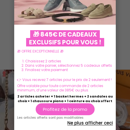
VOIR PLUS
🎁 845€ DE CADEAUX
EXCLUSIFS POUR VOUS !
🎁 OFFRE EXCEPTIONNELLE 🎁
Ils parlent de nous
Choisissez 2 articles
Dans votre panier, sélectionnez 5 cadeaux offerts
Finalisez votre paiement
👉 Vous recevez 7 articles pour le prix de 2 seulement !
Offre valable pour toute commande de 2 articles
minimum, d’une valeur de 385€ ou plus.
2 articles acheter = 1 basket hermes + 2 sandales au
choix + 1 chaussure piana + 1 ceinture au choix offert
Profitez de la promo
Les articles offerts sont pas modifiables
Ne plus afficher ceci