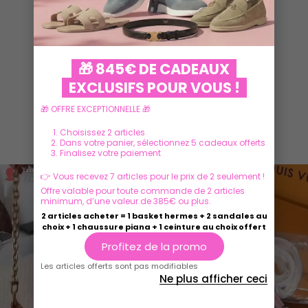
VOIR PLUS
🎁 845€ DE CADEAUX
EXCLUSIFS POUR VOUS !
🎁 OFFRE EXCEPTIONNELLE 🎁
Ils parlent de nous
Choisissez 2 articles
Dans votre panier, sélectionnez 5 cadeaux offerts
Finalisez votre paiement
👉 Vous recevez 7 articles pour le prix de 2 seulement !
Offre valable pour toute commande de 2 articles
minimum, d’une valeur de 385€ ou plus.
2 articles acheter = 1 basket hermes + 2 sandales au
choix + 1 chaussure piana + 1 ceinture au choix offert
Profitez de la promo
Les articles offerts sont pas modifiables
Ne plus afficher ceci