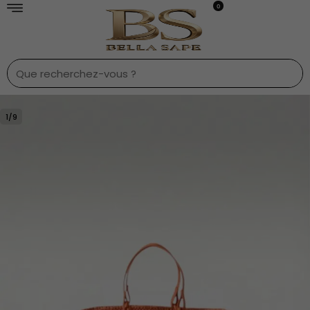
0
1
/
9