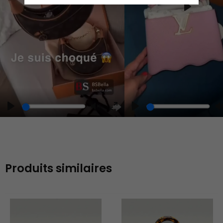
Play
Play
Play
Unmute
Enter
fullscreen
Produits similaires