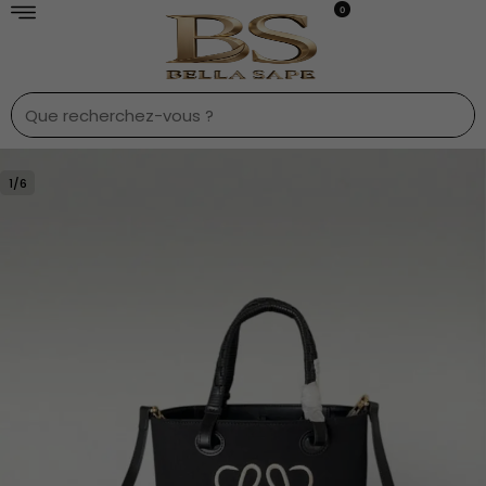
0
1
/
6