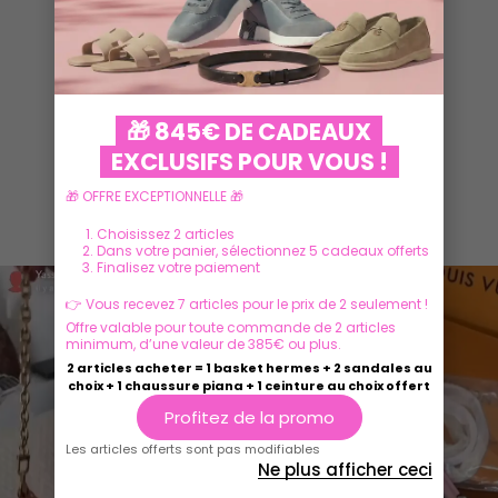
VOIR PLUS
🎁 845€ DE CADEAUX
EXCLUSIFS POUR VOUS !
🎁 OFFRE EXCEPTIONNELLE 🎁
Ils parlent de nous
Choisissez 2 articles
Dans votre panier, sélectionnez 5 cadeaux offerts
Finalisez votre paiement
👉 Vous recevez 7 articles pour le prix de 2 seulement !
Offre valable pour toute commande de 2 articles
minimum, d’une valeur de 385€ ou plus.
2 articles acheter = 1 basket hermes + 2 sandales au
choix + 1 chaussure piana + 1 ceinture au choix offert
Profitez de la promo
Les articles offerts sont pas modifiables
Ne plus afficher ceci