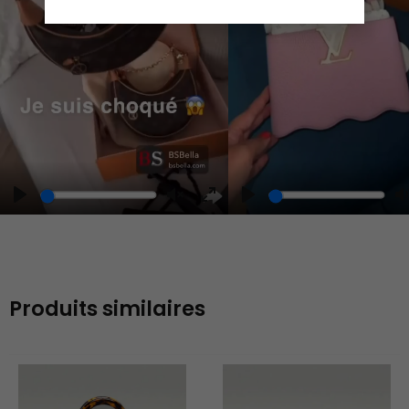
Play
Play
Play
Unmute
Enter
fullscreen
Produits similaires