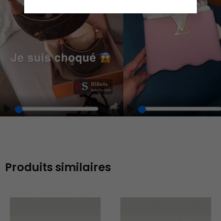
Play
Play
Play
Unmute
Enter
fullscreen
Produits similaires