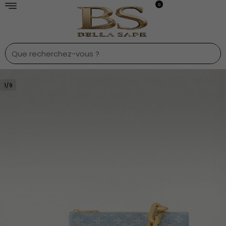
0
1
/
9