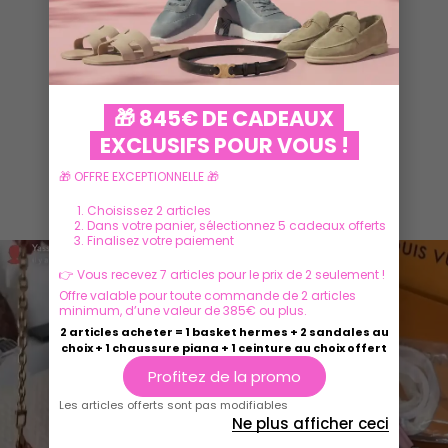
VOIR PLUS
🎁 845€ DE CADEAUX
EXCLUSIFS POUR VOUS !
🎁 OFFRE EXCEPTIONNELLE 🎁
Ils parlent de nous
Choisissez 2 articles
Dans votre panier, sélectionnez 5 cadeaux offerts
Finalisez votre paiement
👉 Vous recevez 7 articles pour le prix de 2 seulement !
Offre valable pour toute commande de 2 articles
minimum, d’une valeur de 385€ ou plus.
2 articles acheter = 1 basket hermes + 2 sandales au
choix + 1 chaussure piana + 1 ceinture au choix offert
Profitez de la promo
Les articles offerts sont pas modifiables
Ne plus afficher ceci