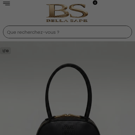
0
1
/
10