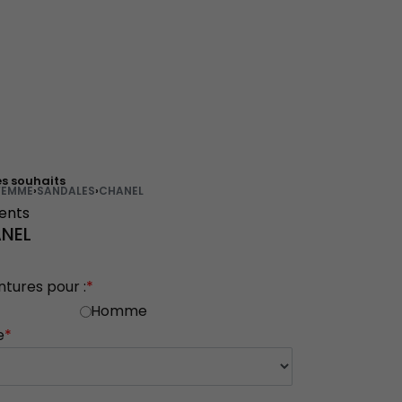
es souhaits
FEMME
›
SANDALES
›
CHANEL
ients
NEL
ntures pour :
*
Homme
e
*