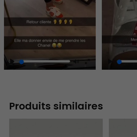
Play
Mute
Play
Enter
fullscreen
Produits similaires