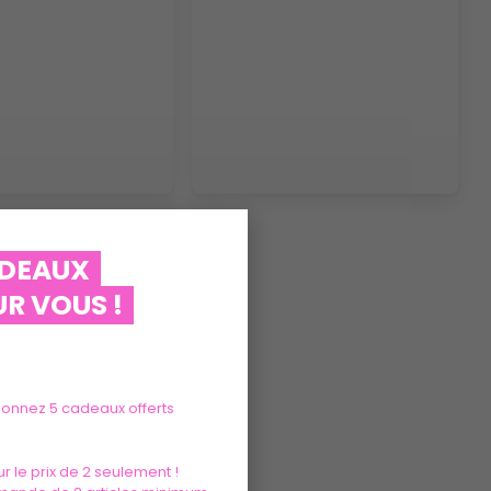
ADEAUX
R VOUS !
tionnez 5 cadeaux offerts
r le prix de 2 seulement !