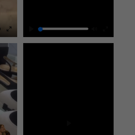
Mute
Play
Mute
Enter
Enter
fullscreen
fullscreen
Play