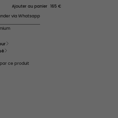
Ajouter au panier
der via Whatsapp
émium
our
sé
 par ce produit