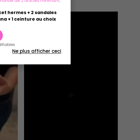
mande de 2 articles minimum,
sket hermes + 2 sandales
na + 1 ceinture au choix
difiables
Ne plus afficher ceci
Play