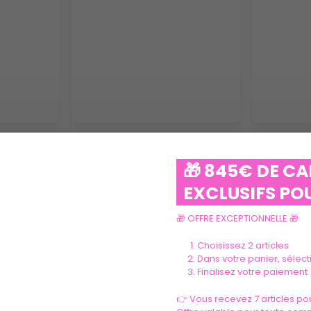
VOIR PLUS
🎁 845€ DE C
EXCLUSIFS POU
🎁 OFFRE EXCEPTIONNELLE 🎁
Choisissez 2 articles
Dans votre panier, sélec
Finalisez votre paiement
Ils parlent de nous
👉 Vous recevez 7 articles pou