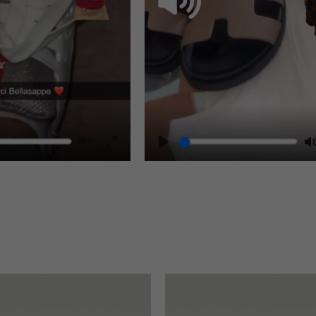
Mute
Play
Enter
fullscreen