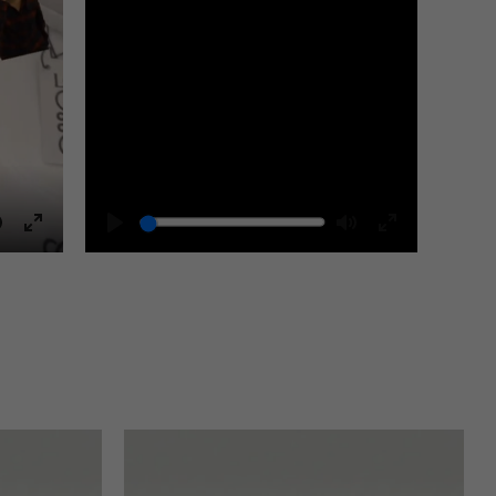
Mute
Play
Mute
Enter
Enter
fullscreen
fullscreen