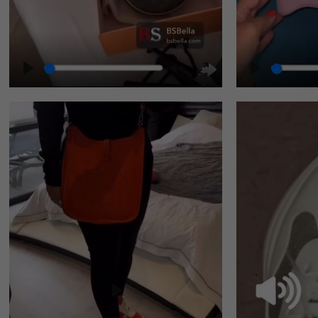
Play
Unmute
Enter
fullscreen
Play