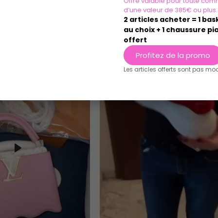
Offre valable pour toute com
d’une valeur de 385€ ou plus.
2 articles acheter = 1 ba
au choix + 1 chaussure pia
offert
Profitez de la promo
Les articles offerts sont pas mo
Play
Play