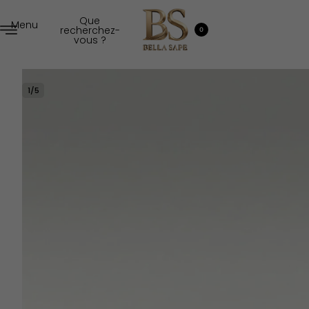
Que
Menu
recherchez-
0
vous ?
1
/
5