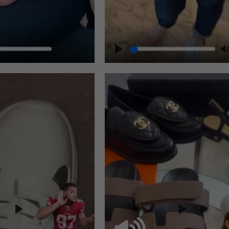
Play
Play
Play