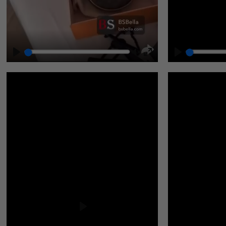
Play
Unmute
Enter
fullscreen
Play