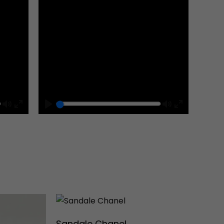
Mute
Play
Mute
Enter
Enter
fullscreen
fullscreen
Sandale Chanel