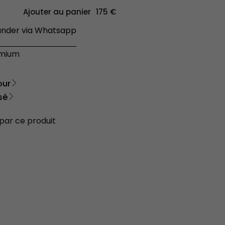
Ajouter au panier
der via Whatsapp
émium
our
sé
 par ce produit