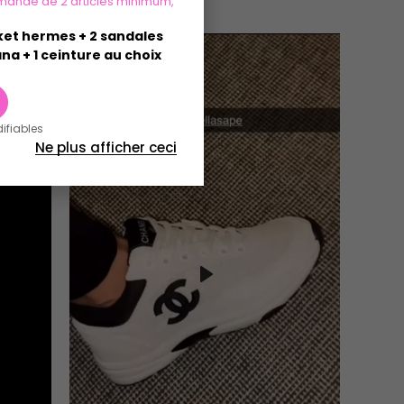
mande de 2 articles minimum,
sket hermes + 2 sandales
na + 1 ceinture au choix
difiables
Ne plus afficher ceci
Play