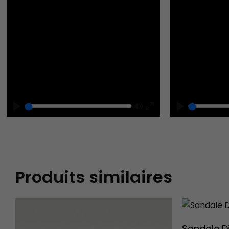
Play
Mute
Play
Enter
fullscreen
Produits similaires
Sandale D