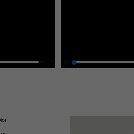
Mute
Play
Enter
fullscreen
ior