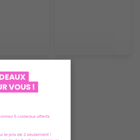
ADEAUX
R VOUS !
tionnez 5 cadeaux offerts
r le prix de 2 seulement !