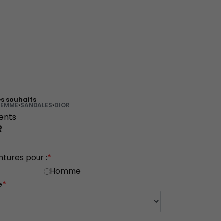
es souhaits
FEMME
›
SANDALES
›
DIOR
ients
R
ntures pour :
*
Homme
e
*