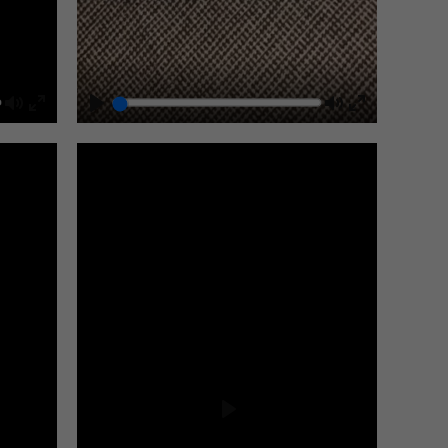
Mute
Play
Mute
Enter
Enter
fullscreen
fullscreen
Play