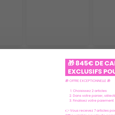
VOIR PLUS
🎁 845€ DE C
EXCLUSIFS POU
🎁 OFFRE EXCEPTIONNELLE 🎁
Choisissez 2 articles
Dans votre panier, sélec
Finalisez votre paiement
Ils parlent de nous
👉 Vous recevez 7 articles pou