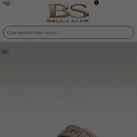
0
1
/
7