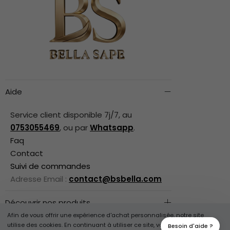
Aide
Service client disponible 7j/7, au
0753055469
, ou par
Whatsapp
.
Faq
Contact
Suivi de commandes
Adresse Email :
contact@bsbella.com
Découvrir nos produits
Afin de vous offrir une expérience d'achat personnalisée, notre site
Informations légales
utilise des cookies. En continuant à utiliser ce site, vous acceptez notre
Besoin d'aide ?