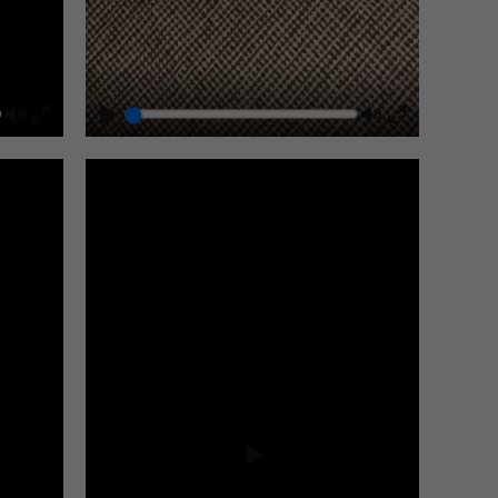
Mute
Play
Mute
Enter
Enter
fullscreen
fullscreen
Play