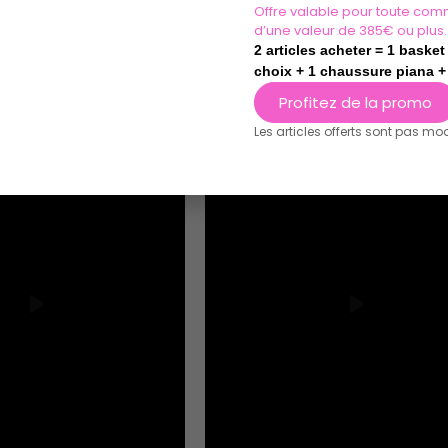
Offre valable pour toute com
d’une valeur de 385€ ou plus.
2 articles acheter = 1 baske
choix + 1 chaussure piana + 
Profitez de la promo
Les articles offerts sont pas mo
Play
Play