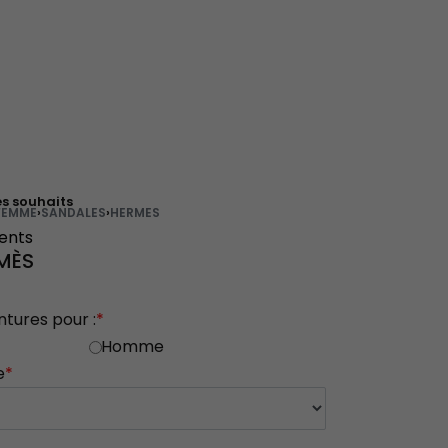
es souhaits
FEMME
›
SANDALES
›
HERMES
ients
MÈS
ntures pour :
*
Homme
e
*