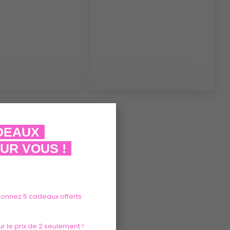
ADEAUX
UR VOUS !
tionnez 5 cadeaux offerts
r le prix de 2 seulement !