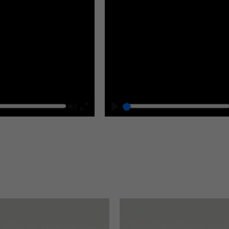
Mute
Play
Enter
fullscreen