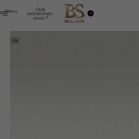
Que
Menu
recherchez-
0
vous ?
1
/
6