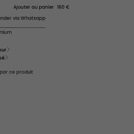
Ajouter au panier
der via Whatsapp
émium
our
sé
 par ce produit