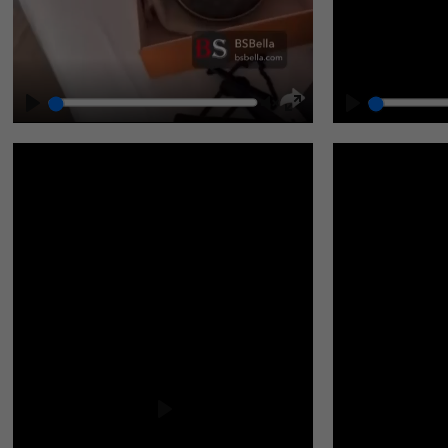
Play
Unmute
Enter
fullscreen
Play