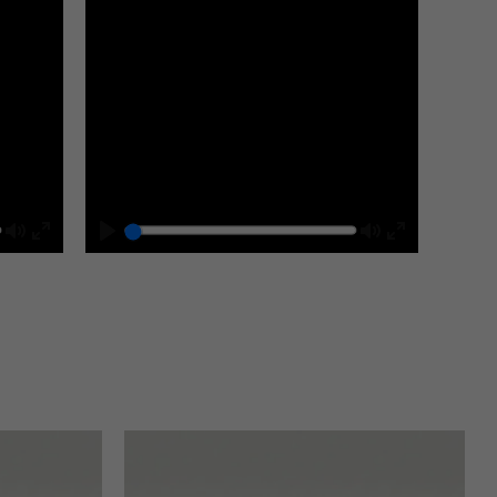
Mute
Play
Mute
Enter
Enter
fullscreen
fullscreen