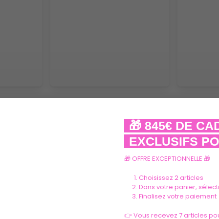
VOIR PLUS
🎁 845€ DE C
EXCLUSIFS PO
🎁 OFFRE EXCEPTIONNELLE 🎁
Choisissez 2 articles
Dans votre panier, sélec
Finalisez votre paiement
Ils parlent de nous
👉 Vous recevez 7 articles pou