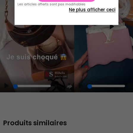
Les articles offerts sont pas modifiables
Ne plus afficher ceci
Play
Play
Play
Unmute
Enter
fullscreen
Produits similaires