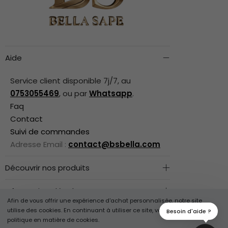
Aide
Service client disponible 7j/7, au
0753055469
, ou par
Whatsapp
.
Faq
Contact
Suivi de commandes
Adresse Email :
contact@bsbella.com
Découvrir nos produits
Informations légales
Afin de vous offrir une expérience d'achat personnalisée, notre site
utilise des cookies. En continuant à utiliser ce site, vous acceptez notre
Besoin d'aide ?
Suivez-Nous
politique en matière de cookies.