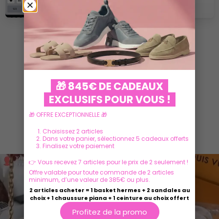
VOIR PLUS
🎁 845€ DE CADEAUX
EXCLUSIFS POUR VOUS !
🎁 OFFRE EXCEPTIONNELLE 🎁
Ils parlent de nous
Choisissez 2 articles
Dans votre panier, sélectionnez 5 cadeaux offerts
Finalisez votre paiement
👉 Vous recevez 7 articles pour le prix de 2 seulement !
Offre valable pour toute commande de 2 articles
minimum, d’une valeur de 385€ ou plus.
2 articles acheter = 1 basket hermes + 2 sandales au
choix + 1 chaussure piana + 1 ceinture au choix offert
Profitez de la promo