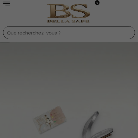
0
1
/
7