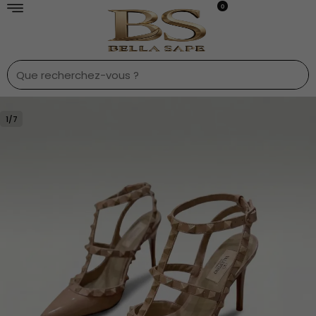
0
1
/
7