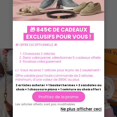
🎁 845€ DE CADEAUX
EXCLUSIFS POUR VOUS !
Ils parlent de nous
🎁 OFFRE EXCEPTIONNELLE 🎁
Choisissez 2 articles
Dans votre panier, sélectionnez 5 cadeaux offerts
Finalisez votre paiement
👉 Vous recevez 7 articles pour le prix de 2 seulement !
Offre valable pour toute commande de 2 articles
minimum, d’une valeur de 385€ ou plus.
2 articles acheter = 1 basket hermes + 2 sandales au
choix + 1 chaussure piana + 1 ceinture au choix offert
Profitez de la promo
Les articles offerts sont pas modifiables
Ne plus afficher ceci
Play
Play