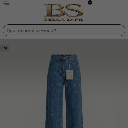
0
1
/
6