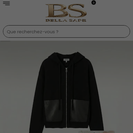
0
1
/
10