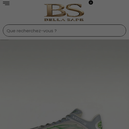
0
1
/
7