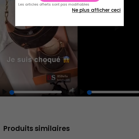
Les articles offerts sont pas modifiables
Ne plus afficher ceci
Play
Play
Play
Unmute
Enter
fullscreen
Produits similaires