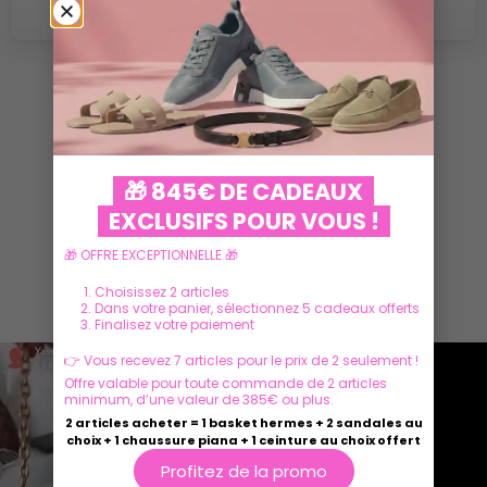
VOIR PLUS
🎁 845€ DE CADEAUX
EXCLUSIFS POUR VOUS !
🎁 OFFRE EXCEPTIONNELLE 🎁
Ils parlent de nous
Choisissez 2 articles
Dans votre panier, sélectionnez 5 cadeaux offerts
Finalisez votre paiement
👉 Vous recevez 7 articles pour le prix de 2 seulement !
Offre valable pour toute commande de 2 articles
minimum, d’une valeur de 385€ ou plus.
2 articles acheter = 1 basket hermes + 2 sandales au
choix + 1 chaussure piana + 1 ceinture au choix offert
Profitez de la promo