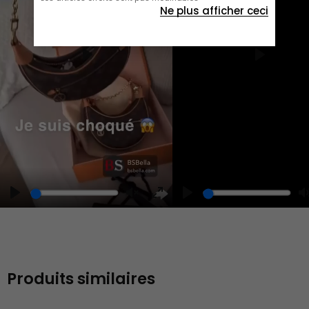
Ne plus afficher ceci
Play
Play
Play
Unmute
Enter
fullscreen
Produits similaires