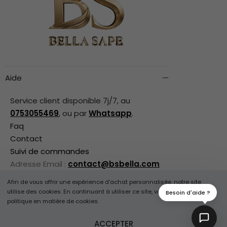
Aide
Service client disponible 7j/7, au
0753055469
, ou par
Whatsapp
.
Faq
Contact
Suivi de commandes
Adresse Email :
contact@bsbella.com
Afin de vous offrir une expérience d'achat personnalisée, notre site
Découvrir nos produits
utilise des cookies. En continuant à utiliser ce site, vous acceptez notre
Besoin d'aide ?
politique en matière de cookies.
Informations légales
ACCEPTER