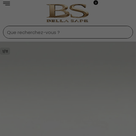
0
1
/
11