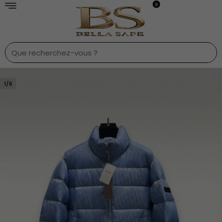
0
1
/
6