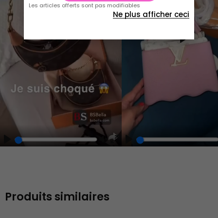
Les articles offerts sont pas modifiables
Ne plus afficher ceci
Play
Play
Play
Unmute
Enter
fullscreen
Produits similaires