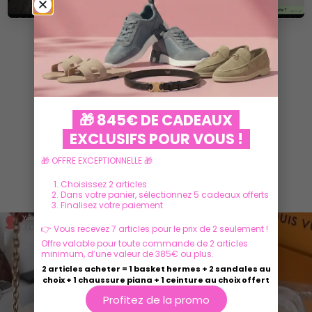
VOIR PLUS
🎁 845€ DE CADEAUX
EXCLUSIFS POUR VOUS !
🎁 OFFRE EXCEPTIONNELLE 🎁
Ils parlent de nous
Choisissez 2 articles
Dans votre panier, sélectionnez 5 cadeaux offerts
Finalisez votre paiement
👉 Vous recevez 7 articles pour le prix de 2 seulement !
Offre valable pour toute commande de 2 articles
minimum, d’une valeur de 385€ ou plus.
2 articles acheter = 1 basket hermes + 2 sandales au
choix + 1 chaussure piana + 1 ceinture au choix offert
Profitez de la promo