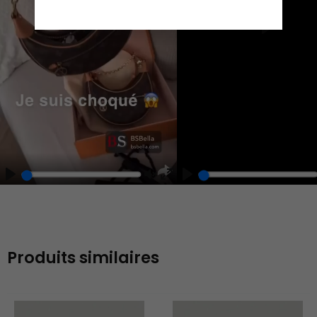
Play
Play
Play
Unmute
Enter
fullscreen
Produits similaires