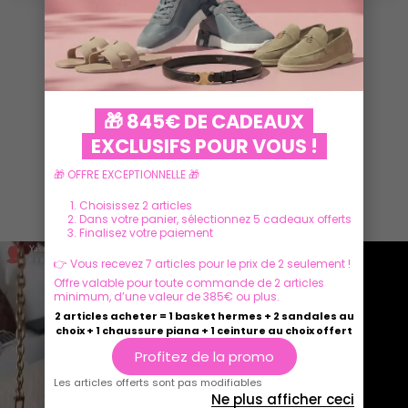
VOIR PLUS
🎁 845€ DE CADEAUX
EXCLUSIFS POUR VOUS !
🎁 OFFRE EXCEPTIONNELLE 🎁
Ils parlent de nous
Choisissez 2 articles
Dans votre panier, sélectionnez 5 cadeaux offerts
Finalisez votre paiement
👉 Vous recevez 7 articles pour le prix de 2 seulement !
Offre valable pour toute commande de 2 articles
minimum, d’une valeur de 385€ ou plus.
2 articles acheter = 1 basket hermes + 2 sandales au
choix + 1 chaussure piana + 1 ceinture au choix offert
Profitez de la promo
Les articles offerts sont pas modifiables
Ne plus afficher ceci