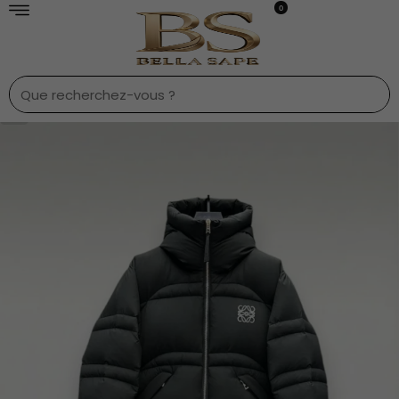
0
1
/
7