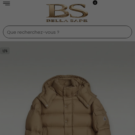
0
1
/
5