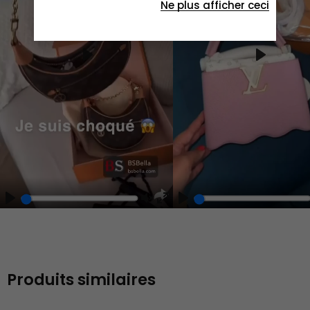
Ne plus afficher ceci
Play
Play
Play
Unmute
Enter
fullscreen
Produits similaires