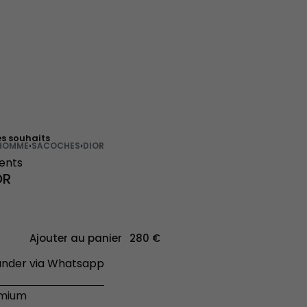
es souhaits
HOMME
›
SACOCHES
›
DIOR
ients
OR
Ajouter au panier
der via Whatsapp
émium