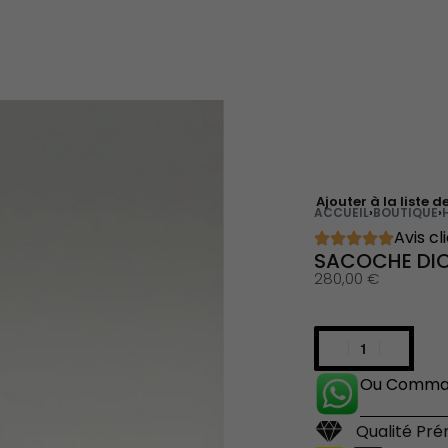
Ajouter à la liste d
ACCUEIL
›
BOUTIQUE
›
Avis cl
SACOCHE DI
280,00
€
Ou Comman
Qualité Pr