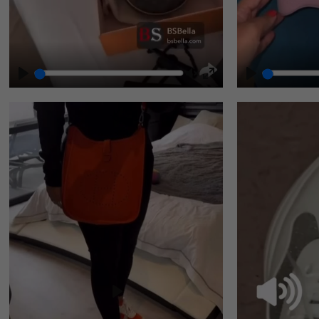
Play
Unmute
Enter
fullscreen
Play