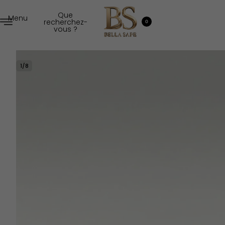
Que
Menu
recherchez-
0
vous ?
1
/
8