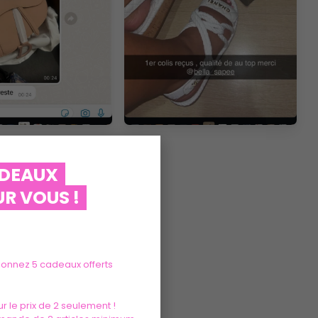
ADEAUX
R VOUS !
tionnez 5 cadeaux offerts
r le prix de 2 seulement !