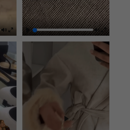
Mute
Play
Mute
Enter
Enter
fullscreen
fullscreen
Play