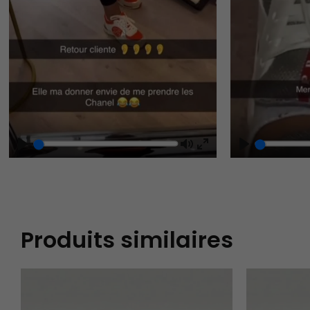
Play
Mute
Play
Enter
fullscreen
Produits similaires