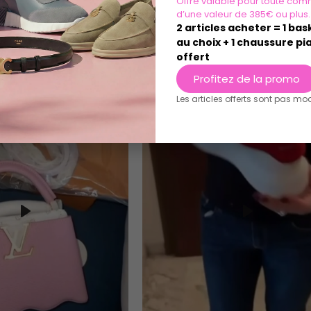
Offre valable pour toute com
d’une valeur de 385€ ou plus.
2 articles acheter = 1 ba
au choix + 1 chaussure pia
offert
Profitez de la promo
Les articles offerts sont pas mo
Play
Play