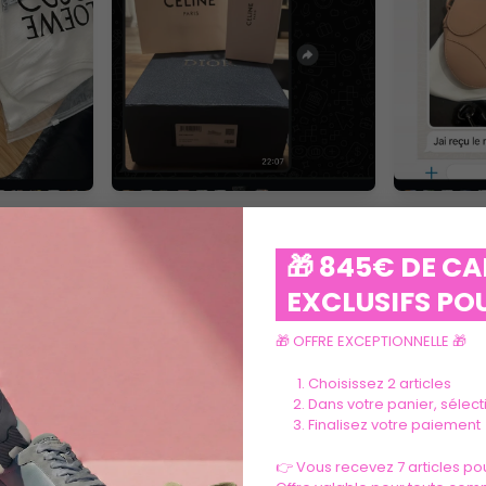
VOIR PLUS
🎁 845€ DE C
EXCLUSIFS POU
🎁 OFFRE EXCEPTIONNELLE 🎁
Choisissez 2 articles
Dans votre panier, sélec
Finalisez votre paiement
Ils parlent de nous
👉 Vous recevez 7 articles pou