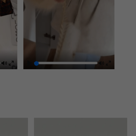
Mute
Play
Mute
Enter
Enter
fullscreen
fullscreen