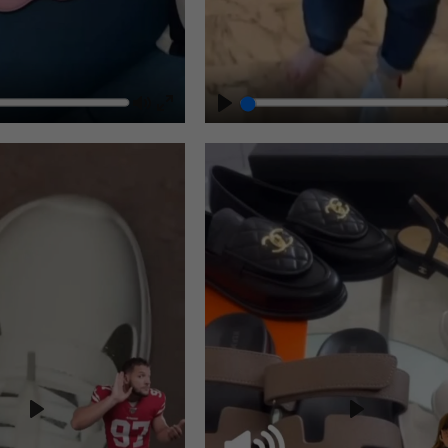
Play
Play
Play