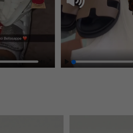
Mute
Play
Enter
fullscreen