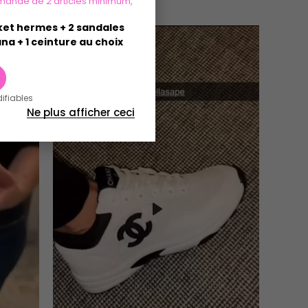
mande de 2 articles minimum,
sket hermes + 2 sandales
na + 1 ceinture au choix
difiables
Ne plus afficher ceci
Play