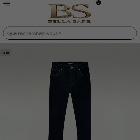
0
1
/
10