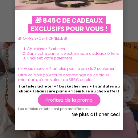
🎁 845€ DE CADEAUX
Ils parlent de nous
EXCLUSIFS POUR VOUS !
🎁 OFFRE EXCEPTIONNELLE 🎁
Choisissez 2 articles
Dans votre panier, sélectionnez 5 cadeaux offerts
Finalisez votre paiement
👉 Vous recevez 7 articles pour le prix de 2 seulement !
Offre valable pour toute commande de 2 articles
minimum, d’une valeur de 385€ ou plus.
2 articles acheter = 1 basket hermes + 2 sandales au
choix + 1 chaussure piana + 1 ceinture au choix offert
Profitez de la promo
Les articles offerts sont pas modifiables
Ne plus afficher ceci
Play
Play