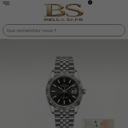
0
1
/
9