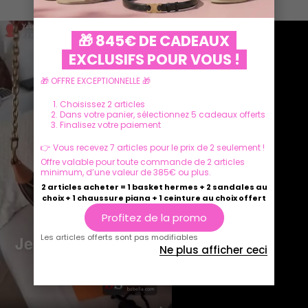
🎁 845€ DE CADEAUX
EXCLUSIFS POUR VOUS !
🎁 OFFRE EXCEPTIONNELLE 🎁
Choisissez 2 articles
Dans votre panier, sélectionnez 5 cadeaux offerts
Finalisez votre paiement
👉 Vous recevez 7 articles pour le prix de 2 seulement !
Offre valable pour toute commande de 2 articles
minimum, d’une valeur de 385€ ou plus.
Play
Play
2 articles acheter = 1 basket hermes + 2 sandales au
choix + 1 chaussure piana + 1 ceinture au choix offert
Profitez de la promo
Les articles offerts sont pas modifiables
Ne plus afficher ceci