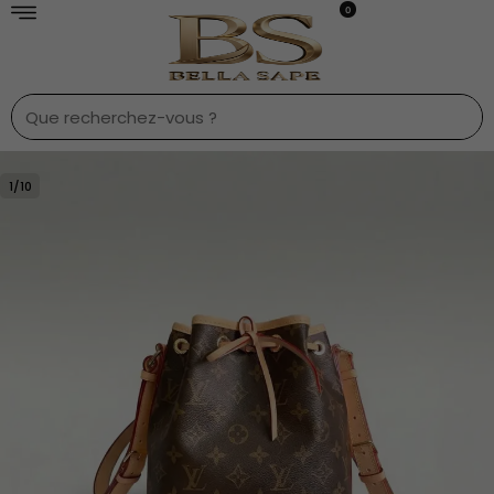
0
1
/
10