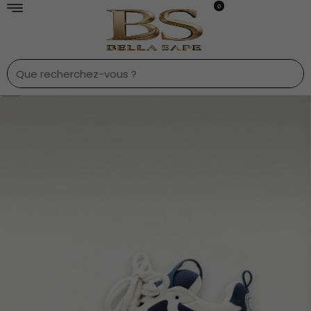
0
1
/
7