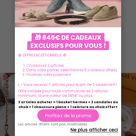
VOIR PLUS
🎁 845€ DE CADEAUX
EXCLUSIFS POUR VOUS !
🎁 OFFRE EXCEPTIONNELLE 🎁
Ils parlent de nous
Choisissez 2 articles
Dans votre panier, sélectionnez 5 cadeaux offerts
Finalisez votre paiement
👉 Vous recevez 7 articles pour le prix de 2 seulement !
Offre valable pour toute commande de 2 articles
minimum, d’une valeur de 385€ ou plus.
2 articles acheter = 1 basket hermes + 2 sandales au
choix + 1 chaussure piana + 1 ceinture au choix offert
Profitez de la promo
Les articles offerts sont pas modifiables
Ne plus afficher ceci