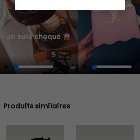
Play
Play
Play
Unmute
Enter
fullscreen
Produits similaires