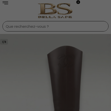
0
1
/
8