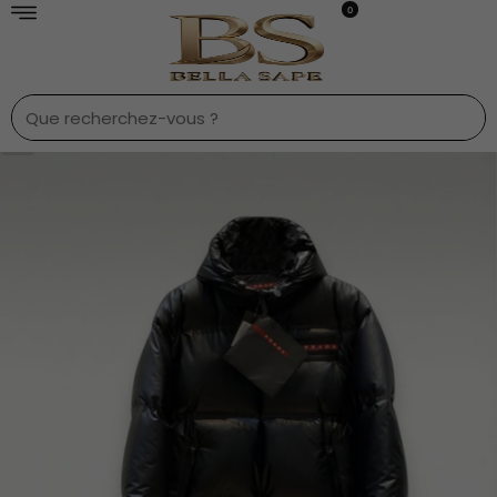
0
1
/
8