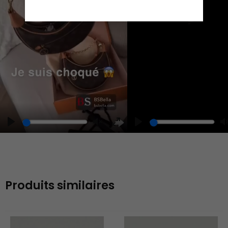
Play
Play
Play
Unmute
Enter
fullscreen
Produits similaires