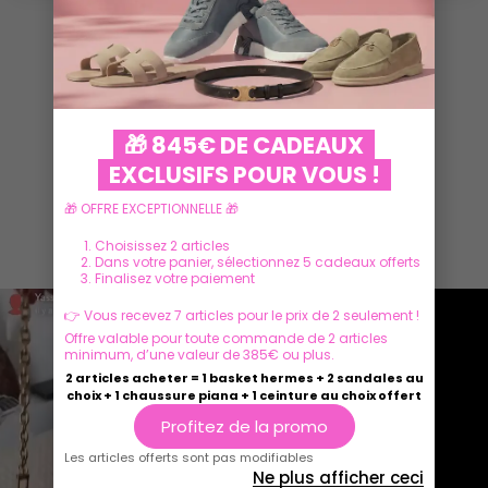
VOIR PLUS
🎁 845€ DE CADEAUX
EXCLUSIFS POUR VOUS !
🎁 OFFRE EXCEPTIONNELLE 🎁
Ils parlent de nous
Choisissez 2 articles
Dans votre panier, sélectionnez 5 cadeaux offerts
Finalisez votre paiement
👉 Vous recevez 7 articles pour le prix de 2 seulement !
Offre valable pour toute commande de 2 articles
minimum, d’une valeur de 385€ ou plus.
2 articles acheter = 1 basket hermes + 2 sandales au
choix + 1 chaussure piana + 1 ceinture au choix offert
Profitez de la promo
Les articles offerts sont pas modifiables
Ne plus afficher ceci