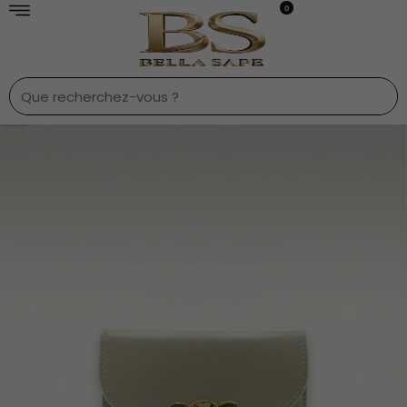
0
1
/
8