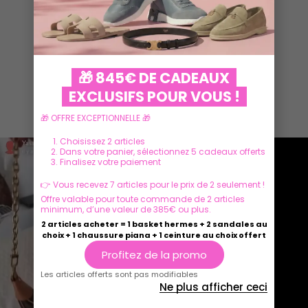
🎁 845€ DE CADEAUX
EXCLUSIFS POUR VOUS !
Ils parlent de nous
🎁 OFFRE EXCEPTIONNELLE 🎁
Choisissez 2 articles
Dans votre panier, sélectionnez 5 cadeaux offerts
Finalisez votre paiement
👉 Vous recevez 7 articles pour le prix de 2 seulement !
Offre valable pour toute commande de 2 articles
minimum, d’une valeur de 385€ ou plus.
2 articles acheter = 1 basket hermes + 2 sandales au
choix + 1 chaussure piana + 1 ceinture au choix offert
Profitez de la promo
Les articles offerts sont pas modifiables
Ne plus afficher ceci
Play
Play