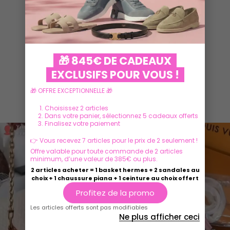
VOIR PLUS
🎁 845€ DE CADEAUX
EXCLUSIFS POUR VOUS !
🎁 OFFRE EXCEPTIONNELLE 🎁
Ils parlent de nous
Choisissez 2 articles
Dans votre panier, sélectionnez 5 cadeaux offerts
Finalisez votre paiement
👉 Vous recevez 7 articles pour le prix de 2 seulement !
Offre valable pour toute commande de 2 articles
minimum, d’une valeur de 385€ ou plus.
2 articles acheter = 1 basket hermes + 2 sandales au
choix + 1 chaussure piana + 1 ceinture au choix offert
Profitez de la promo
Les articles offerts sont pas modifiables
Ne plus afficher ceci