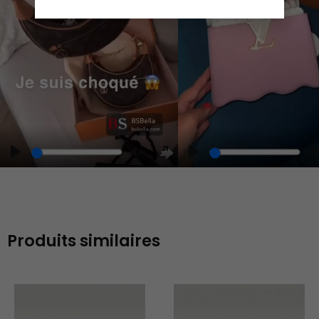
Play
Play
Play
Unmute
Enter
fullscreen
Produits similaires