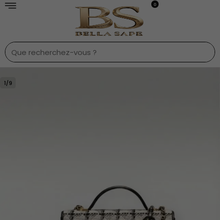
0
1
/
9