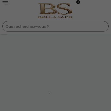
0
1
/
6