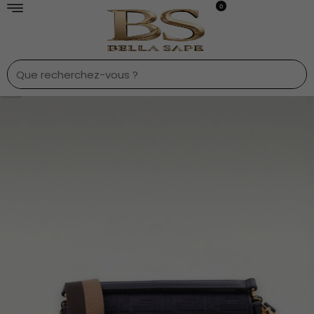
0
1
/
8