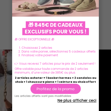
🎁 845€ DE CADEAUX
EXCLUSIFS POUR VOUS !
Ils parlent de nous
🎁 OFFRE EXCEPTIONNELLE 🎁
Choisissez 2 articles
Dans votre panier, sélectionnez 5 cadeaux offerts
Finalisez votre paiement
👉 Vous recevez 7 articles pour le prix de 2 seulement !
Offre valable pour toute commande de 2 articles
minimum, d’une valeur de 385€ ou plus.
2 articles acheter = 1 basket hermes + 2 sandales au
choix + 1 chaussure piana + 1 ceinture au choix offert
Profitez de la promo
Les articles offerts sont pas modifiables
Ne plus afficher ceci
Play
Play