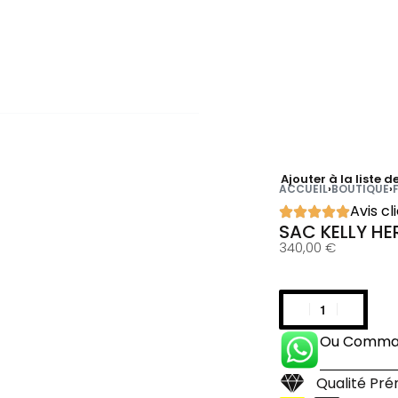
Ajouter à la liste d
ACCUEIL
›
BOUTIQUE
›
Avis cl
SAC KELLY H
340,00
€
Ou Comman
Qualité Pr