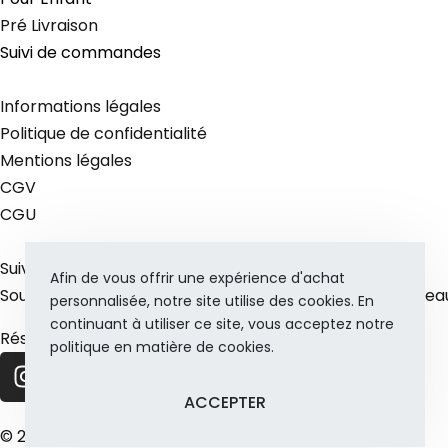
Pré Livraison
Suivi de commandes
Informations légales
Politique de confidentialité
Mentions légales
CGV
CGU
Suivez-Nous
Afin de vous offrir une expérience d'achat
Souscrivez-vous pour rester informer de tous les nouveau
personnalisée, notre site utilise des cookies. En
continuant à utiliser ce site, vous acceptez notre
Réseaux sociaux
politique en matière de cookies.
ACCEPTER
© 2026 Bella Sape. Tous droits réservés.