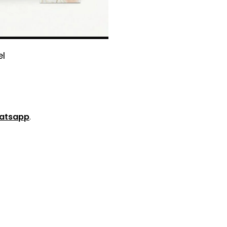
l
atsapp
.