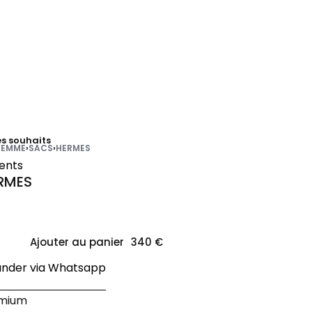
es souhaits
FEMME
›
SACS
›
HERMES
ients
ERMES
Ajouter au panier
der via Whatsapp
émium