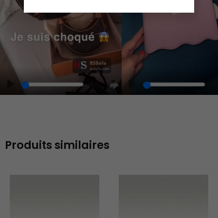
Play
Unmute
Enter
fullscreen
Produits similaires