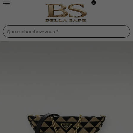
0
1
/
8